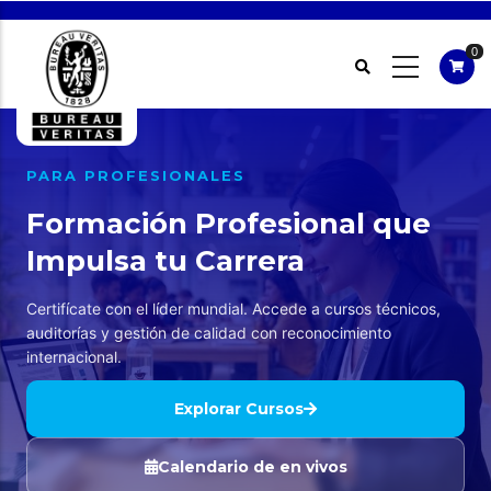
Pasar
al
0
contenido
principal
PARA PROFESIONALES
Formación Profesional que
Impulsa tu Carrera
Certifícate con el líder mundial. Accede a cursos técnicos,
auditorías y gestión de calidad con reconocimiento
internacional.
Explorar Cursos
Calendario de en vivos