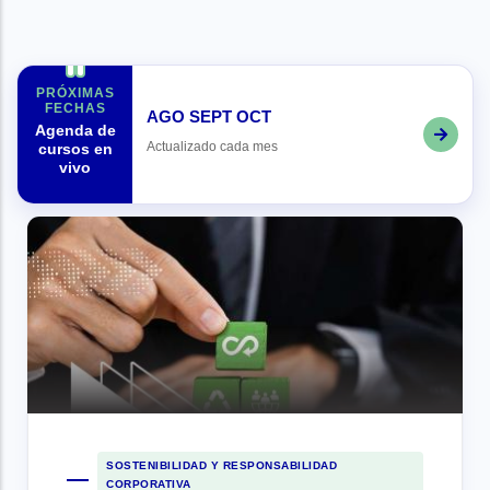
PRÓXIMAS
FECHAS
AGO
SEPT
OCT
Agenda de
Actualizado cada mes
cursos en
vivo
SOSTENIBILIDAD Y RESPONSABILIDAD
CORPORATIVA